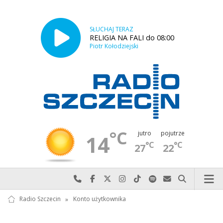
SŁUCHAJ TERAZ
RELIGIA NA FALI do 08:00
Piotr Kołodziejski
°C
jutro
pojutrze
14
°C
°C
27
22
Najlepiej po prostu do nas zadzwoń
Odwiedź nas na Facebook-u
Odwiedź nas na X
Odwiedź nas na Instagram-ie
Odwiedź nas na TikTok-u
Szukaj nas na Spotify
Wyślij do nas w
Szukaj
Radio Szczecin
»
Konto użytkownika