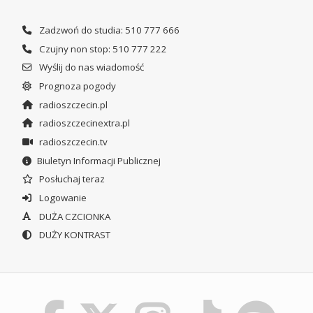
Zadzwoń do studia: 510 777 666
Czujny non stop: 510 777 222
Wyślij do nas wiadomość
Prognoza pogody
radioszczecin.pl
radioszczecinextra.pl
radioszczecin.tv
Biuletyn Informacji Publicznej
Posłuchaj teraz
Logowanie
DUŻA CZCIONKA
DUŻY KONTRAST