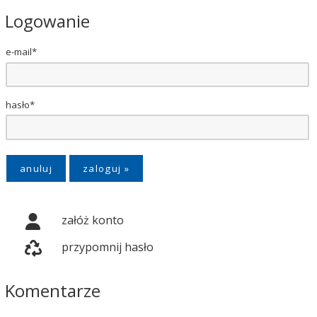
Logowanie
e-mail*
hasło*
anuluj
załóż konto
przypomnij hasło
Komentarze