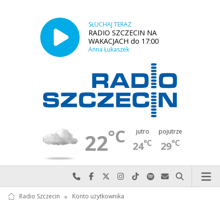
SŁUCHAJ TERAZ
RADIO SZCZECIN NA
WAKACJACH do 17:00
Anna Łukaszek
°C
jutro
pojutrze
22
°C
°C
24
29
Najlepiej po prostu do nas zadzwoń
Odwiedź nas na Facebook-u
Odwiedź nas na X
Odwiedź nas na Instagram-ie
Odwiedź nas na TikTok-u
Szukaj nas na Spotify
Wyślij do nas w
Szukaj
Radio Szczecin
»
Konto użytkownika