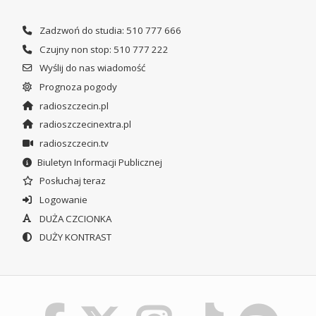
Zadzwoń do studia: 510 777 666
Czujny non stop: 510 777 222
Wyślij do nas wiadomość
Prognoza pogody
radioszczecin.pl
radioszczecinextra.pl
radioszczecin.tv
Biuletyn Informacji Publicznej
Posłuchaj teraz
Logowanie
DUŻA CZCIONKA
DUŻY KONTRAST