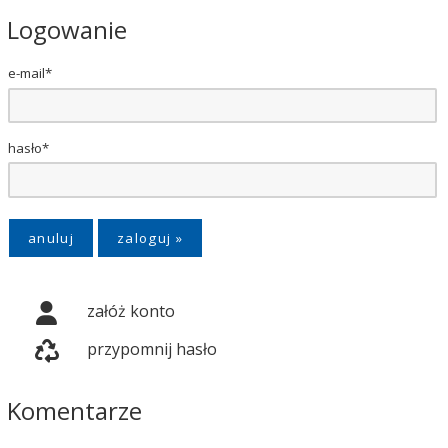
Logowanie
e-mail*
hasło*
anuluj
załóż konto
przypomnij hasło
Komentarze