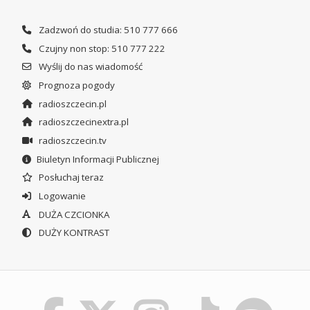
Zadzwoń do studia: 510 777 666
Czujny non stop: 510 777 222
Wyślij do nas wiadomość
Prognoza pogody
radioszczecin.pl
radioszczecinextra.pl
radioszczecin.tv
Biuletyn Informacji Publicznej
Posłuchaj teraz
Logowanie
DUŻA CZCIONKA
DUŻY KONTRAST