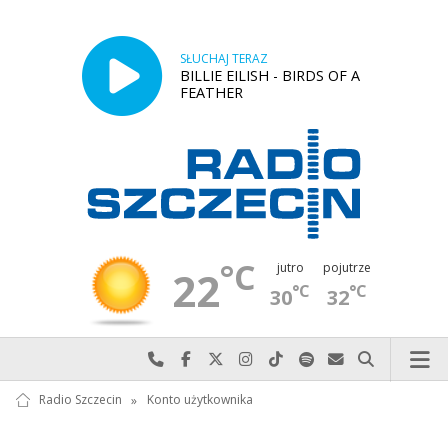
SŁUCHAJ TERAZ
BILLIE EILISH - BIRDS OF A
FEATHER
°C
jutro
pojutrze
22
°C
°C
30
32
Najlepiej po prostu do nas zadzwoń
Odwiedź nas na Facebook-u
Odwiedź nas na X
Odwiedź nas na Instagram-ie
Odwiedź nas na TikTok-u
Szukaj nas na Spotify
Wyślij do nas w
Szukaj
Radio Szczecin
»
Konto użytkownika