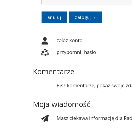
anuluj
załóż konto
przypomnij hasło
Komentarze
Pisz komentarze, pokaż swoje zda
Moja wiadomość
Masz ciekawą informację dla Rad