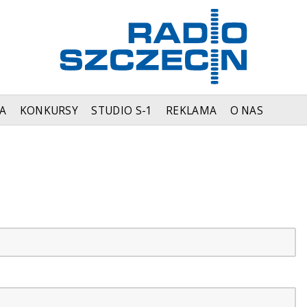
A
KONKURSY
STUDIO S-1
REKLAMA
O NAS