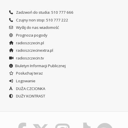
Zadzwoń do studia: 510 777 666
Czujny non stop: 510 777 222
Wyślij do nas wiadomość
Prognoza pogody
radioszczecin.pl
radioszczecinextra.pl
radioszczecin.tv
Biuletyn Informacji Publicznej
Posłuchaj teraz
Logowanie
DUŻA CZCIONKA
DUŻY KONTRAST