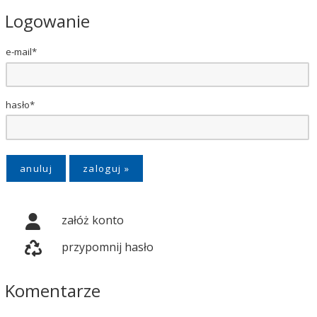
Logowanie
e-mail*
hasło*
anuluj
załóż konto
przypomnij hasło
Komentarze