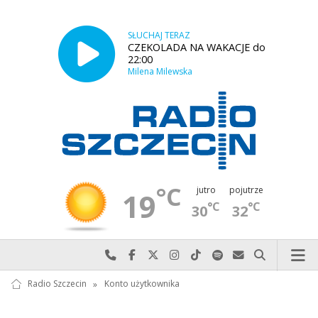
SŁUCHAJ TERAZ
CZEKOLADA NA WAKACJE do
22:00
Milena Milewska
°C
jutro
pojutrze
19
°C
°C
30
32
Najlepiej po prostu do nas zadzwoń
Odwiedź nas na Facebook-u
Odwiedź nas na X
Odwiedź nas na Instagram-ie
Odwiedź nas na TikTok-u
Szukaj nas na Spotify
Wyślij do nas w
Szukaj
Radio Szczecin
»
Konto użytkownika