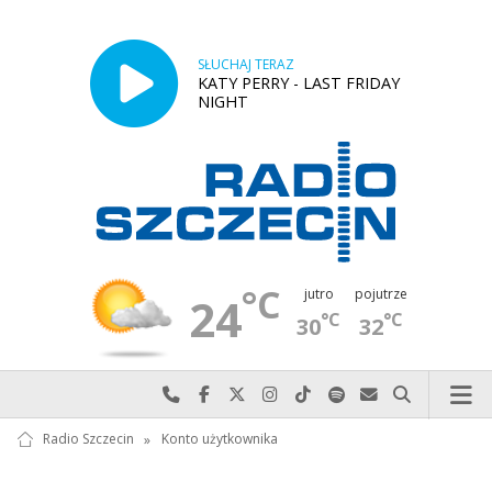
SŁUCHAJ TERAZ
KATY PERRY - LAST FRIDAY
NIGHT
°C
jutro
pojutrze
24
°C
°C
30
32
Najlepiej po prostu do nas zadzwoń
Odwiedź nas na Facebook-u
Odwiedź nas na X
Odwiedź nas na Instagram-ie
Odwiedź nas na TikTok-u
Szukaj nas na Spotify
Wyślij do nas w
Szukaj
Radio Szczecin
»
Konto użytkownika