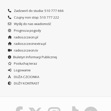
Zadzwoń do studia: 510 777 666
Czujny non stop: 510 777 222
Wyślij do nas wiadomość
Prognoza pogody
radioszczecin.pl
radioszczecinextra.pl
radioszczecin.tv
Biuletyn Informacji Publicznej
Posłuchaj teraz
Logowanie
DUŻA CZCIONKA
DUŻY KONTRAST