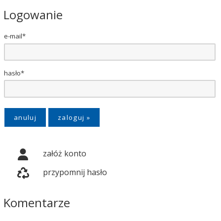
Logowanie
e-mail*
hasło*
anuluj
załóż konto
przypomnij hasło
Komentarze