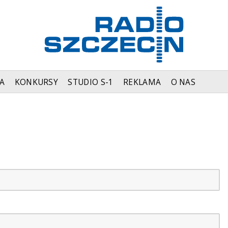
A
KONKURSY
STUDIO S-1
REKLAMA
O NAS