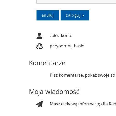
anuluj
załóż konto
przypomnij hasło
Komentarze
Pisz komentarze, pokaż swoje zda
Moja wiadomość
Masz ciekawą informację dla Rad