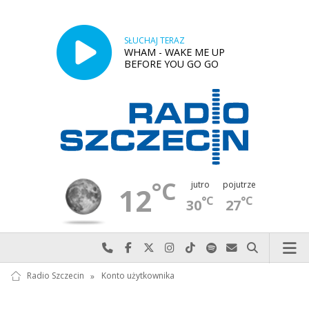
SŁUCHAJ TERAZ
WHAM - WAKE ME UP
BEFORE YOU GO GO
°C
jutro
pojutrze
12
°C
°C
30
27
Najlepiej po prostu do nas zadzwoń
Odwiedź nas na Facebook-u
Odwiedź nas na X
Odwiedź nas na Instagram-ie
Odwiedź nas na TikTok-u
Szukaj nas na Spotify
Wyślij do nas w
Szukaj
Radio Szczecin
»
Konto użytkownika