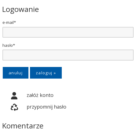
Logowanie
e-mail*
hasło*
anuluj
załóż konto
przypomnij hasło
Komentarze