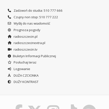
Zadzwoń do studia: 510 777 666
Czujny non stop: 510 777 222
Wyślij do nas wiadomość
Prognoza pogody
radioszczecin.pl
radioszczecinextra.pl
radioszczecin.tv
Biuletyn Informacji Publicznej
Posłuchaj teraz
Logowanie
DUŻA CZCIONKA
DUŻY KONTRAST