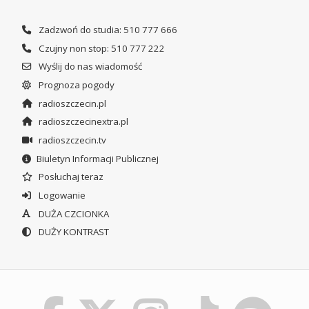
Zadzwoń do studia: 510 777 666
Czujny non stop: 510 777 222
Wyślij do nas wiadomość
Prognoza pogody
radioszczecin.pl
radioszczecinextra.pl
radioszczecin.tv
Biuletyn Informacji Publicznej
Posłuchaj teraz
Logowanie
DUŻA CZCIONKA
DUŻY KONTRAST