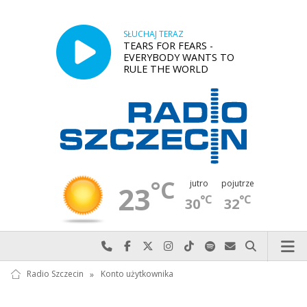
SŁUCHAJ TERAZ
TEARS FOR FEARS -
EVERYBODY WANTS TO
RULE THE WORLD
°C
jutro
pojutrze
23
°C
°C
30
32
Najlepiej po prostu do nas zadzwoń
Odwiedź nas na Facebook-u
Odwiedź nas na X
Odwiedź nas na Instagram-ie
Odwiedź nas na TikTok-u
Szukaj nas na Spotify
Wyślij do nas w
Szukaj
Radio Szczecin
»
Konto użytkownika