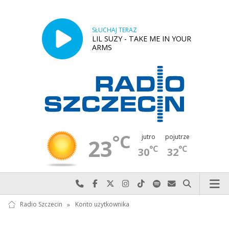
SŁUCHAJ TERAZ
LIL SUZY - TAKE ME IN YOUR
ARMS
°C
jutro
pojutrze
23
°C
°C
30
32
Najlepiej po prostu do nas zadzwoń
Odwiedź nas na Facebook-u
Odwiedź nas na X
Odwiedź nas na Instagram-ie
Odwiedź nas na TikTok-u
Szukaj nas na Spotify
Wyślij do nas w
Szukaj
Radio Szczecin
»
Konto użytkownika