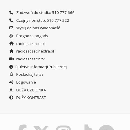
Zadzwoń do studia: 510 777 666
Czujny non stop: 510 777 222
Wyślij do nas wiadomość
Prognoza pogody
radioszczecin.pl
radioszczecinextra.pl
radioszczecin.tv
Biuletyn Informacji Publicznej
Posłuchaj teraz
Logowanie
DUŻA CZCIONKA
DUŻY KONTRAST