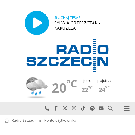
SŁUCHAJ TERAZ
SYLWIA GRZESZCZAK -
KARUZELA
°C
jutro
pojutrze
20
°C
°C
22
24
Najlepiej po prostu do nas zadzwoń
Odwiedź nas na Facebook-u
Odwiedź nas na X
Odwiedź nas na Instagram-ie
Odwiedź nas na TikTok-u
Szukaj nas na Spotify
Wyślij do nas w
Szukaj
Radio Szczecin
»
Konto użytkownika