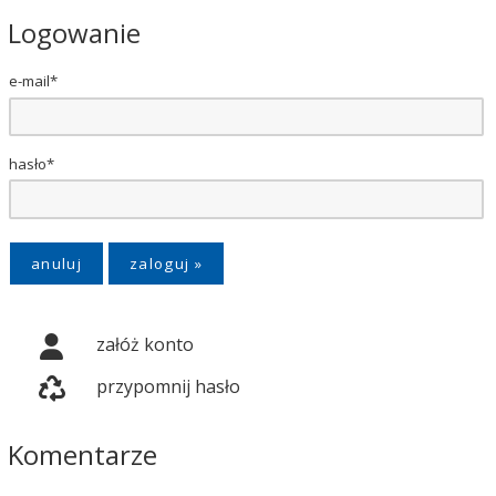
Logowanie
e-mail*
hasło*
anuluj
załóż konto
przypomnij hasło
Komentarze