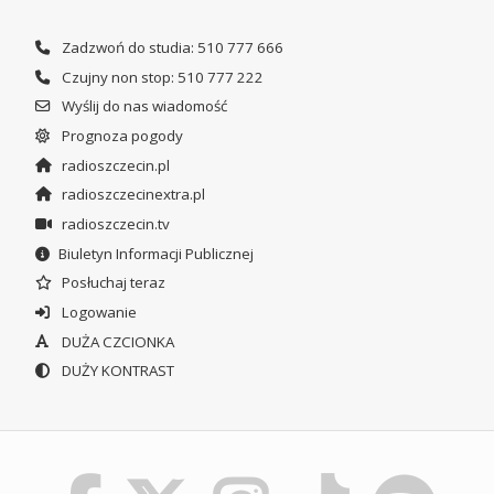
Zadzwoń do studia: 510 777 666
Czujny non stop: 510 777 222
Wyślij do nas wiadomość
Prognoza pogody
radioszczecin.pl
radioszczecinextra.pl
radioszczecin.tv
Biuletyn Informacji Publicznej
Posłuchaj teraz
Logowanie
DUŻA CZCIONKA
DUŻY KONTRAST