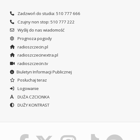
Zadzwoń do studia: 510 777 666
Czujny non stop: 510 777 222
Wyślij do nas wiadomość
Prognoza pogody
radioszczecin.pl
radioszczecinextra.pl
radioszczecin.tv
Biuletyn Informacji Publicznej
Posłuchaj teraz
Logowanie
DUŻA CZCIONKA
DUŻY KONTRAST