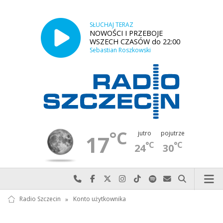
SŁUCHAJ TERAZ
NOWOŚCI I PRZEBOJE
WSZECH CZASÓW do 22:00
Sebastian Roszkowski
°C
jutro
pojutrze
17
°C
°C
24
30
Najlepiej po prostu do nas zadzwoń
Odwiedź nas na Facebook-u
Odwiedź nas na X
Odwiedź nas na Instagram-ie
Odwiedź nas na TikTok-u
Szukaj nas na Spotify
Wyślij do nas w
Szukaj
Radio Szczecin
»
Konto użytkownika