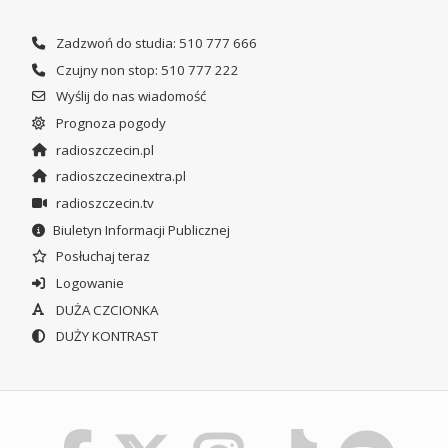
Zadzwoń do studia: 510 777 666
Czujny non stop: 510 777 222
Wyślij do nas wiadomość
Prognoza pogody
radioszczecin.pl
radioszczecinextra.pl
radioszczecin.tv
Biuletyn Informacji Publicznej
Posłuchaj teraz
Logowanie
DUŻA CZCIONKA
DUŻY KONTRAST