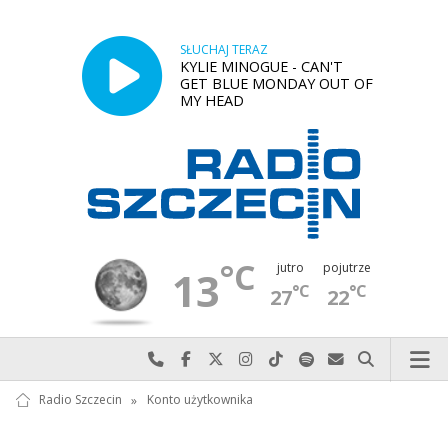
SŁUCHAJ TERAZ
KYLIE MINOGUE - CAN'T
GET BLUE MONDAY OUT OF
MY HEAD
°C
jutro
pojutrze
13
°C
°C
27
22
Najlepiej po prostu do nas zadzwoń
Odwiedź nas na Facebook-u
Odwiedź nas na X
Odwiedź nas na Instagram-ie
Odwiedź nas na TikTok-u
Szukaj nas na Spotify
Wyślij do nas w
Szukaj
Radio Szczecin
»
Konto użytkownika