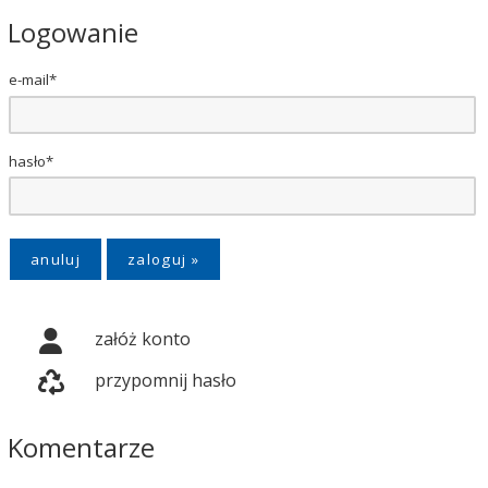
Logowanie
e-mail*
hasło*
anuluj
załóż konto
przypomnij hasło
Komentarze