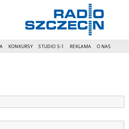
A
KONKURSY
STUDIO S-1
REKLAMA
O NAS