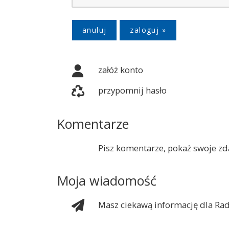
anuluj
załóż konto
przypomnij hasło
Komentarze
Pisz komentarze, pokaż swoje zda
Moja wiadomość
Masz ciekawą informację dla Rad