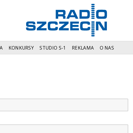
A
KONKURSY
STUDIO S-1
REKLAMA
O NAS