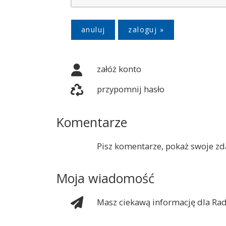
anuluj
załóż konto
przypomnij hasło
Komentarze
Pisz komentarze, pokaż swoje zda
Moja wiadomość
Masz ciekawą informację dla Rad