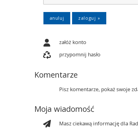
anuluj
załóż konto
przypomnij hasło
Komentarze
Pisz komentarze, pokaż swoje zda
Moja wiadomość
Masz ciekawą informację dla Rad