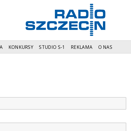
A
KONKURSY
STUDIO S-1
REKLAMA
O NAS