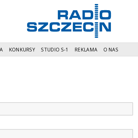
A
KONKURSY
STUDIO S-1
REKLAMA
O NAS