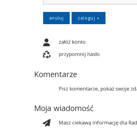
anuluj
załóż konto
przypomnij hasło
Komentarze
Pisz komentarze, pokaż swoje zda
Moja wiadomość
Masz ciekawą informację dla Rad