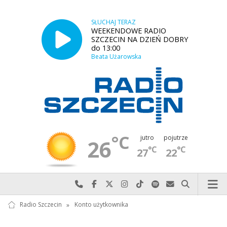
SŁUCHAJ TERAZ
WEEKENDOWE RADIO
SZCZECIN NA DZIEŃ DOBRY
do 13:00
Beata Użarowska
°C
jutro
pojutrze
26
°C
°C
27
22
Najlepiej po prostu do nas zadzwoń
Odwiedź nas na Facebook-u
Odwiedź nas na X
Odwiedź nas na Instagram-ie
Odwiedź nas na TikTok-u
Szukaj nas na Spotify
Wyślij do nas w
Szukaj
Radio Szczecin
»
Konto użytkownika