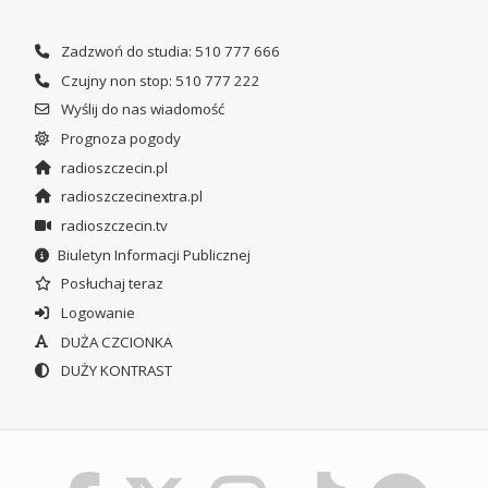
Zadzwoń do studia: 510 777 666
Czujny non stop: 510 777 222
Wyślij do nas wiadomość
Prognoza pogody
radioszczecin.pl
radioszczecinextra.pl
radioszczecin.tv
Biuletyn Informacji Publicznej
Posłuchaj teraz
Logowanie
DUŻA CZCIONKA
DUŻY KONTRAST