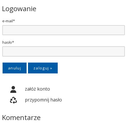
Logowanie
e-mail*
hasło*
anuluj
załóż konto
przypomnij hasło
Komentarze