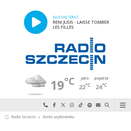
SŁUCHAJ TERAZ
RENI JUSIS - LAISSE TOMBER
LES FILLES
°C
jutro
pojutrze
19
°C
°C
22
24
Najlepiej po prostu do nas zadzwoń
Odwiedź nas na Facebook-u
Odwiedź nas na X
Odwiedź nas na Instagram-ie
Odwiedź nas na TikTok-u
Szukaj nas na Spotify
Wyślij do nas w
Szukaj
Radio Szczecin
»
Konto użytkownika