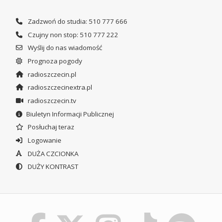
Zadzwoń do studia: 510 777 666
Czujny non stop: 510 777 222
Wyślij do nas wiadomość
Prognoza pogody
radioszczecin.pl
radioszczecinextra.pl
radioszczecin.tv
Biuletyn Informacji Publicznej
Posłuchaj teraz
Logowanie
DUŻA CZCIONKA
DUŻY KONTRAST