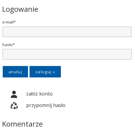
Logowanie
e-mail*
hasło*
anuluj
załóż konto
przypomnij hasło
Komentarze