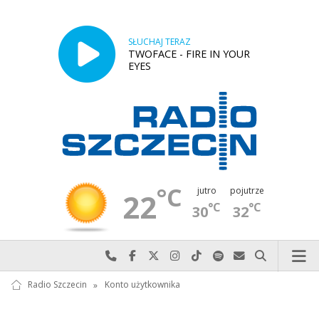
SŁUCHAJ TERAZ
TWOFACE - FIRE IN YOUR
EYES
°C
jutro
pojutrze
22
°C
°C
30
32
Najlepiej po prostu do nas zadzwoń
Odwiedź nas na Facebook-u
Odwiedź nas na X
Odwiedź nas na Instagram-ie
Odwiedź nas na TikTok-u
Szukaj nas na Spotify
Wyślij do nas w
Szukaj
Radio Szczecin
»
Konto użytkownika