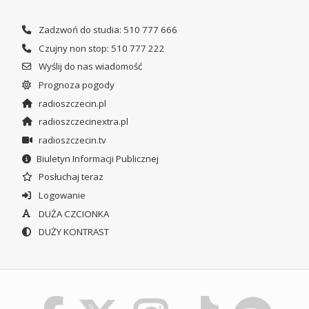
Zadzwoń do studia: 510 777 666
Czujny non stop: 510 777 222
Wyślij do nas wiadomość
Prognoza pogody
radioszczecin.pl
radioszczecinextra.pl
radioszczecin.tv
Biuletyn Informacji Publicznej
Posłuchaj teraz
Logowanie
DUŻA CZCIONKA
DUŻY KONTRAST