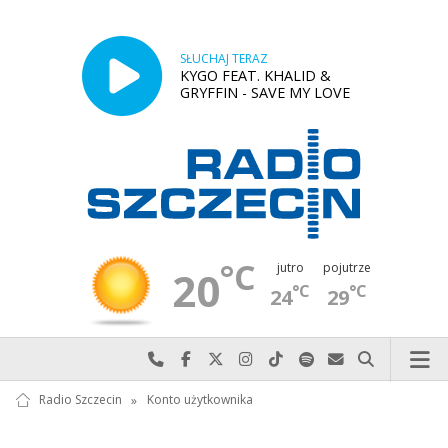
SŁUCHAJ TERAZ
KYGO FEAT. KHALID &
GRYFFIN - SAVE MY LOVE
°C
jutro
pojutrze
20
°C
°C
24
29
Najlepiej po prostu do nas zadzwoń
Odwiedź nas na Facebook-u
Odwiedź nas na X
Odwiedź nas na Instagram-ie
Odwiedź nas na TikTok-u
Szukaj nas na Spotify
Wyślij do nas w
Szukaj
Radio Szczecin
»
Konto użytkownika