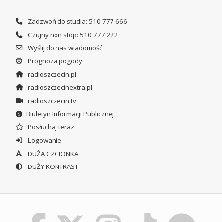
Zadzwoń do studia: 510 777 666
Czujny non stop: 510 777 222
Wyślij do nas wiadomość
Prognoza pogody
radioszczecin.pl
radioszczecinextra.pl
radioszczecin.tv
Biuletyn Informacji Publicznej
Posłuchaj teraz
Logowanie
DUŻA CZCIONKA
DUŻY KONTRAST