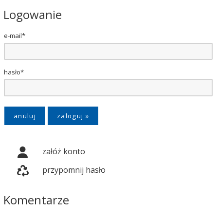
Logowanie
e-mail*
hasło*
anuluj
załóż konto
przypomnij hasło
Komentarze