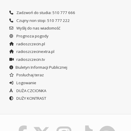
Zadzwoń do studia: 510 777 666
Czujny non stop: 510 777 222
Wyślij do nas wiadomość
Prognoza pogody
radioszczecin.pl
radioszczecinextra.pl
radioszczecin.tv
Biuletyn Informacji Publicznej
Posłuchaj teraz
Logowanie
DUŻA CZCIONKA
DUŻY KONTRAST