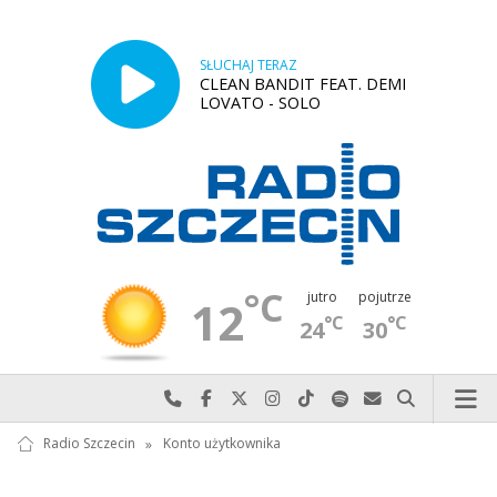
SŁUCHAJ TERAZ
CLEAN BANDIT FEAT. DEMI
LOVATO - SOLO
°C
jutro
pojutrze
12
°C
°C
24
30
Najlepiej po prostu do nas zadzwoń
Odwiedź nas na Facebook-u
Odwiedź nas na X
Odwiedź nas na Instagram-ie
Odwiedź nas na TikTok-u
Szukaj nas na Spotify
Wyślij do nas w
Szukaj
Radio Szczecin
»
Konto użytkownika