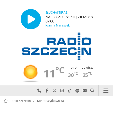
SŁUCHAJ TERAZ
NA SZCZECIŃSKIEJ ZIEMI do
07:00
Joanna Maraszek
°C
jutro
pojutrze
11
°C
°C
30
25
Najlepiej po prostu do nas zadzwoń
Odwiedź nas na Facebook-u
Odwiedź nas na X
Odwiedź nas na Instagram-ie
Odwiedź nas na TikTok-u
Szukaj nas na Spotify
Wyślij do nas w
Szukaj
Radio Szczecin
»
Konto użytkownika