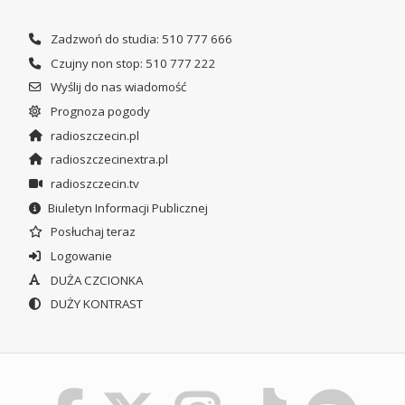
Zadzwoń do studia: 510 777 666
Czujny non stop: 510 777 222
Wyślij do nas wiadomość
Prognoza pogody
radioszczecin.pl
radioszczecinextra.pl
radioszczecin.tv
Biuletyn Informacji Publicznej
Posłuchaj teraz
Logowanie
DUŻA CZCIONKA
DUŻY KONTRAST