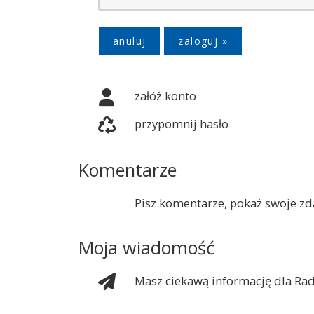
anuluj
załóż konto
przypomnij hasło
Komentarze
Pisz komentarze, pokaż swoje zda
Moja wiadomość
Masz ciekawą informację dla Rad