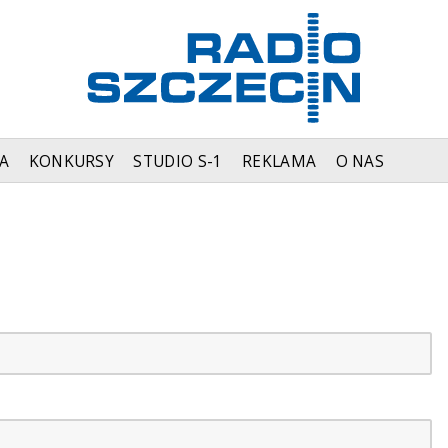
A
KONKURSY
STUDIO S-1
REKLAMA
O NAS