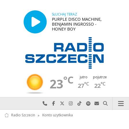
SŁUCHAJ TERAZ
PURPLE DISCO MACHINE,
BENJAMIN INGROSSO -
HONEY BOY
°C
jutro
pojutrze
23
°C
°C
27
22
Najlepiej po prostu do nas zadzwoń
Odwiedź nas na Facebook-u
Odwiedź nas na X
Odwiedź nas na Instagram-ie
Odwiedź nas na TikTok-u
Szukaj nas na Spotify
Wyślij do nas w
Szukaj
Radio Szczecin
»
Konto użytkownika