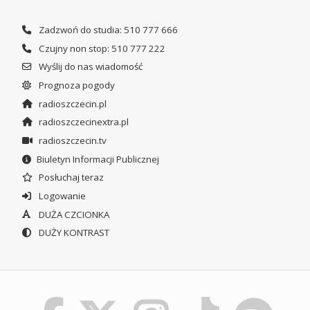
Zadzwoń do studia: 510 777 666
Czujny non stop: 510 777 222
Wyślij do nas wiadomość
Prognoza pogody
radioszczecin.pl
radioszczecinextra.pl
radioszczecin.tv
Biuletyn Informacji Publicznej
Posłuchaj teraz
Logowanie
DUŻA CZCIONKA
DUŻY KONTRAST