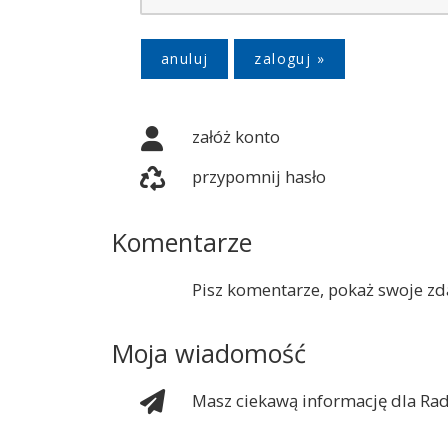
anuluj
załóż konto
przypomnij hasło
Komentarze
Pisz komentarze, pokaż swoje zda
Moja wiadomość
Masz ciekawą informację dla Rad