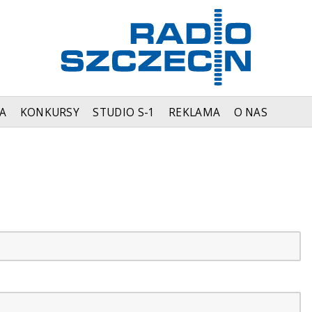
A
KONKURSY
STUDIO S-1
REKLAMA
O NAS