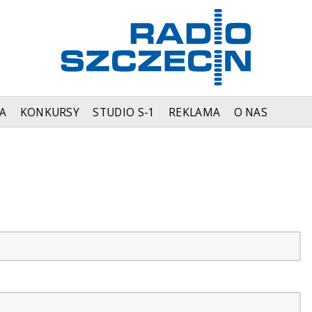
A
KONKURSY
STUDIO S-1
REKLAMA
O NAS