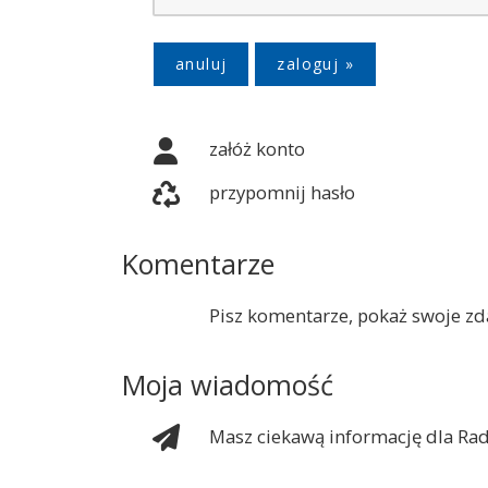
anuluj
załóż konto
przypomnij hasło
Komentarze
Pisz komentarze, pokaż swoje zda
Moja wiadomość
Masz ciekawą informację dla Rad