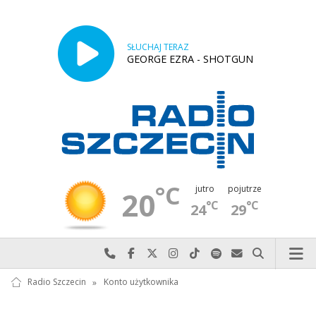
SŁUCHAJ TERAZ
GEORGE EZRA - SHOTGUN
°C
jutro
pojutrze
20
°C
°C
24
29
Najlepiej po prostu do nas zadzwoń
Odwiedź nas na Facebook-u
Odwiedź nas na X
Odwiedź nas na Instagram-ie
Odwiedź nas na TikTok-u
Szukaj nas na Spotify
Wyślij do nas w
Szukaj
Radio Szczecin
»
Konto użytkownika