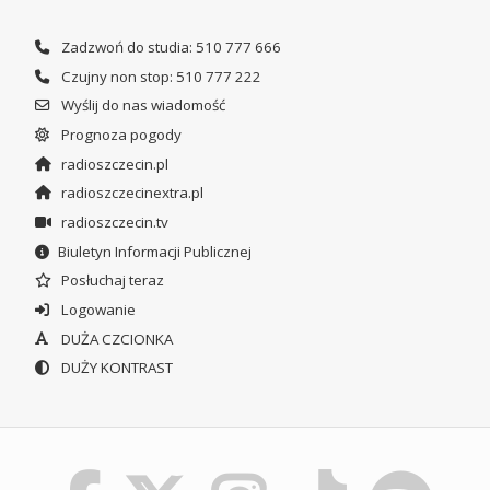
Zadzwoń do studia: 510 777 666
Czujny non stop: 510 777 222
Wyślij do nas wiadomość
Prognoza pogody
radioszczecin.pl
radioszczecinextra.pl
radioszczecin.tv
Biuletyn Informacji Publicznej
Posłuchaj teraz
Logowanie
DUŻA CZCIONKA
DUŻY KONTRAST