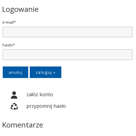
Logowanie
e-mail*
hasło*
anuluj
załóż konto
przypomnij hasło
Komentarze