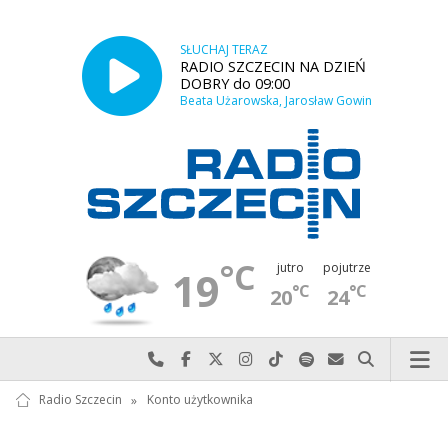
SŁUCHAJ TERAZ
RADIO SZCZECIN NA DZIEŃ
DOBRY do 09:00
Beata Użarowska, Jarosław Gowin
°C
jutro
pojutrze
19
°C
°C
20
24
Najlepiej po prostu do nas zadzwoń
Odwiedź nas na Facebook-u
Odwiedź nas na X
Odwiedź nas na Instagram-ie
Odwiedź nas na TikTok-u
Szukaj nas na Spotify
Wyślij do nas w
Szukaj
Radio Szczecin
»
Konto użytkownika