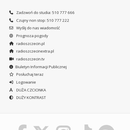
Zadzwoń do studia: 510 777 666
Czujny non stop: 510 777 222
Wyślij do nas wiadomość
Prognoza pogody
radioszczecin.pl
radioszczecinextra.pl
radioszczecin.tv
Biuletyn Informacji Publicznej
Posłuchaj teraz
Logowanie
DUŻA CZCIONKA
DUŻY KONTRAST