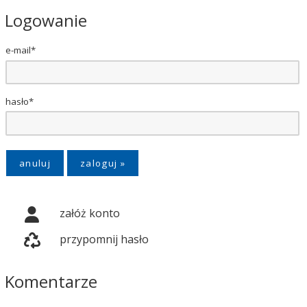
Logowanie
e-mail*
hasło*
anuluj
załóż konto
przypomnij hasło
Komentarze