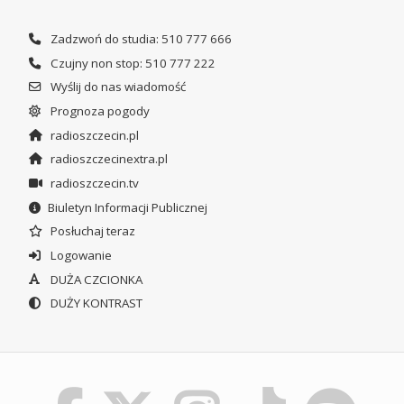
Zadzwoń do studia: 510 777 666
Czujny non stop: 510 777 222
Wyślij do nas wiadomość
Prognoza pogody
radioszczecin.pl
radioszczecinextra.pl
radioszczecin.tv
Biuletyn Informacji Publicznej
Posłuchaj teraz
Logowanie
DUŻA CZCIONKA
DUŻY KONTRAST