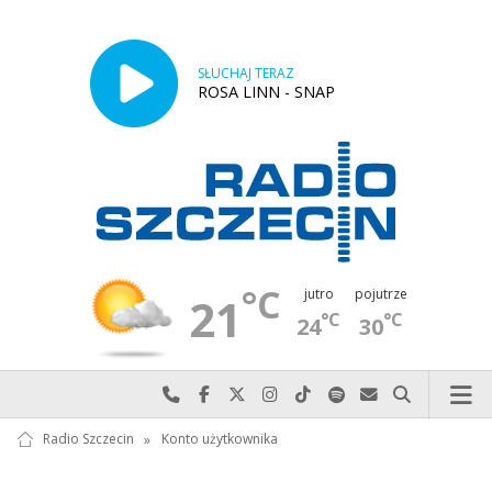
SŁUCHAJ TERAZ
ROSA LINN - SNAP
°C
jutro
pojutrze
21
°C
°C
24
30
Najlepiej po prostu do nas zadzwoń
Odwiedź nas na Facebook-u
Odwiedź nas na X
Odwiedź nas na Instagram-ie
Odwiedź nas na TikTok-u
Szukaj nas na Spotify
Wyślij do nas w
Szukaj
Radio Szczecin
»
Konto użytkownika