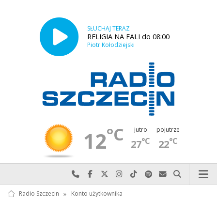
SŁUCHAJ TERAZ
RELIGIA NA FALI do 08:00
Piotr Kołodziejski
°C
jutro
pojutrze
12
°C
°C
27
22
Najlepiej po prostu do nas zadzwoń
Odwiedź nas na Facebook-u
Odwiedź nas na X
Odwiedź nas na Instagram-ie
Odwiedź nas na TikTok-u
Szukaj nas na Spotify
Wyślij do nas w
Szukaj
Radio Szczecin
»
Konto użytkownika