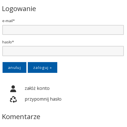
Logowanie
e-mail*
hasło*
anuluj
załóż konto
przypomnij hasło
Komentarze