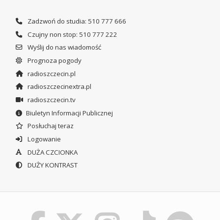
Zadzwoń do studia: 510 777 666
Czujny non stop: 510 777 222
Wyślij do nas wiadomość
Prognoza pogody
radioszczecin.pl
radioszczecinextra.pl
radioszczecin.tv
Biuletyn Informacji Publicznej
Posłuchaj teraz
Logowanie
DUŻA CZCIONKA
DUŻY KONTRAST