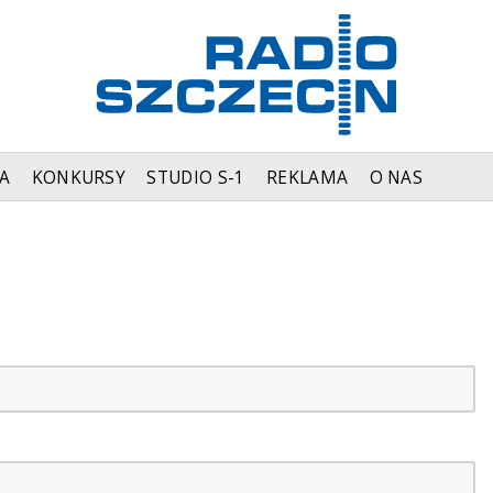
A
KONKURSY
STUDIO S-1
REKLAMA
O NAS