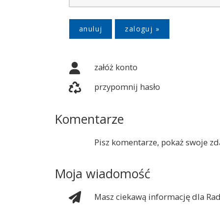
anuluj
załóż konto
przypomnij hasło
Komentarze
Pisz komentarze, pokaż swoje zda
Moja wiadomość
Masz ciekawą informację dla Rad