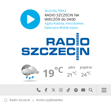
SŁUCHAJ TERAZ
RADIO SZCZECIN NA
WIECZÓR do 04:00
Agata Rokicka, Anna Kolmer,
Katarzyna Wolnik-Sayna
°C
jutro
pojutrze
19
°C
°C
21
24
Najlepiej po prostu do nas zadzwoń
Odwiedź nas na Facebook-u
Odwiedź nas na X
Odwiedź nas na Instagram-ie
Odwiedź nas na TikTok-u
Szukaj nas na Spotify
Wyślij do nas w
Szukaj
Radio Szczecin
»
Konto użytkownika