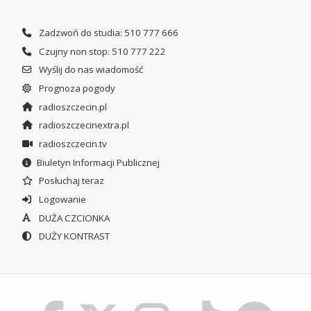
Zadzwoń do studia: 510 777 666
Czujny non stop: 510 777 222
Wyślij do nas wiadomość
Prognoza pogody
radioszczecin.pl
radioszczecinextra.pl
radioszczecin.tv
Biuletyn Informacji Publicznej
Posłuchaj teraz
Logowanie
DUŻA CZCIONKA
DUŻY KONTRAST