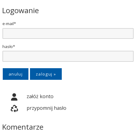
Logowanie
e-mail*
hasło*
anuluj
załóż konto
przypomnij hasło
Komentarze