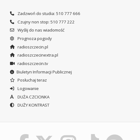
Zadzwoń do studia: 510 777 666
Czujny non stop: 510 777 222
Wyślij do nas wiadomość
Prognoza pogody
radioszczecin.pl
radioszczecinextra.pl
radioszczecin.tv
Biuletyn Informacji Publicznej
Posłuchaj teraz
Logowanie
DUŻA CZCIONKA
DUŻY KONTRAST