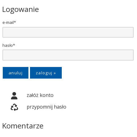
Logowanie
e-mail*
hasło*
anuluj
załóż konto
przypomnij hasło
Komentarze