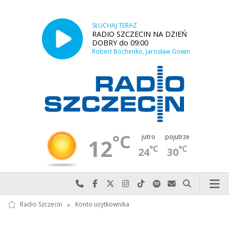
SŁUCHAJ TERAZ
RADIO SZCZECIN NA DZIEŃ
DOBRY do 09:00
Robert Bochenko, Jarosław Gowin
°C
jutro
pojutrze
12
°C
°C
24
30
Najlepiej po prostu do nas zadzwoń
Odwiedź nas na Facebook-u
Odwiedź nas na X
Odwiedź nas na Instagram-ie
Odwiedź nas na TikTok-u
Szukaj nas na Spotify
Wyślij do nas w
Szukaj
Radio Szczecin
»
Konto użytkownika