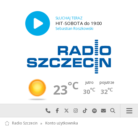
SŁUCHAJ TERAZ
HIT-SOBOTA do 19:00
Sebastian Roszkowski
°C
jutro
pojutrze
23
°C
°C
30
32
Najlepiej po prostu do nas zadzwoń
Odwiedź nas na Facebook-u
Odwiedź nas na X
Odwiedź nas na Instagram-ie
Odwiedź nas na TikTok-u
Szukaj nas na Spotify
Wyślij do nas w
Szukaj
Radio Szczecin
»
Konto użytkownika