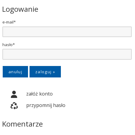
Logowanie
e-mail*
hasło*
anuluj
załóż konto
przypomnij hasło
Komentarze