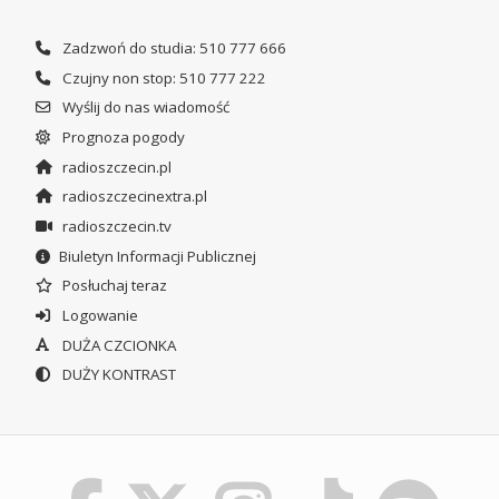
Zadzwoń do studia: 510 777 666
Czujny non stop: 510 777 222
Wyślij do nas wiadomość
Prognoza pogody
radioszczecin.pl
radioszczecinextra.pl
radioszczecin.tv
Biuletyn Informacji Publicznej
Posłuchaj teraz
Logowanie
DUŻA CZCIONKA
DUŻY KONTRAST