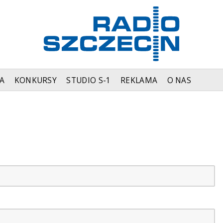
A
KONKURSY
STUDIO S-1
REKLAMA
O NAS