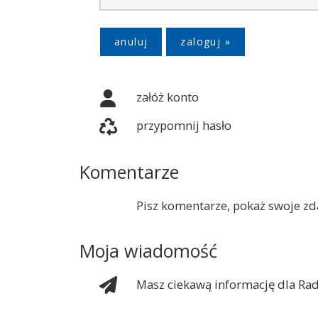
anuluj
załóż konto
przypomnij hasło
Komentarze
Pisz komentarze, pokaż swoje zda
Moja wiadomość
Masz ciekawą informację dla Rad