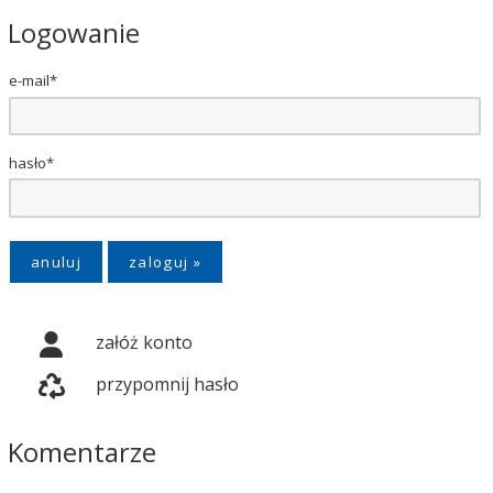
Logowanie
e-mail*
hasło*
anuluj
załóż konto
przypomnij hasło
Komentarze