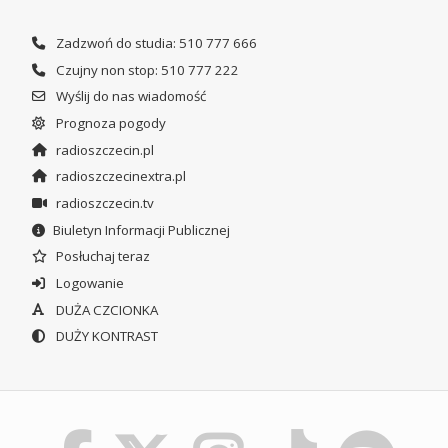
Zadzwoń do studia: 510 777 666
Czujny non stop: 510 777 222
Wyślij do nas wiadomość
Prognoza pogody
radioszczecin.pl
radioszczecinextra.pl
radioszczecin.tv
Biuletyn Informacji Publicznej
Posłuchaj teraz
Logowanie
DUŻA CZCIONKA
DUŻY KONTRAST