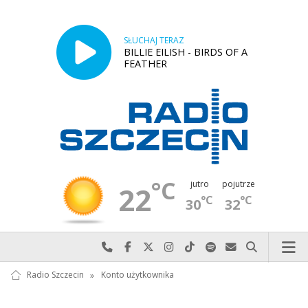
SŁUCHAJ TERAZ
BILLIE EILISH - BIRDS OF A
FEATHER
°C
jutro
pojutrze
22
°C
°C
30
32
Najlepiej po prostu do nas zadzwoń
Odwiedź nas na Facebook-u
Odwiedź nas na X
Odwiedź nas na Instagram-ie
Odwiedź nas na TikTok-u
Szukaj nas na Spotify
Wyślij do nas w
Szukaj
Radio Szczecin
»
Konto użytkownika