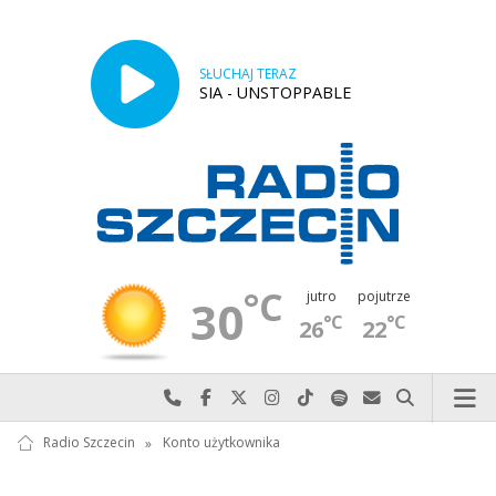
SŁUCHAJ TERAZ
SIA - UNSTOPPABLE
°C
jutro
pojutrze
30
°C
°C
26
22
Najlepiej po prostu do nas zadzwoń
Odwiedź nas na Facebook-u
Odwiedź nas na X
Odwiedź nas na Instagram-ie
Odwiedź nas na TikTok-u
Szukaj nas na Spotify
Wyślij do nas w
Szukaj
Radio Szczecin
»
Konto użytkownika