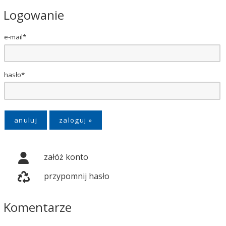
Logowanie
e-mail*
hasło*
anuluj
załóż konto
przypomnij hasło
Komentarze