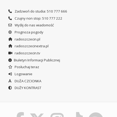
Zadzwoń do studia: 510 777 666
Czujny non stop: 510 777 222
Wyślij do nas wiadomość
Prognoza pogody
radioszczecin.pl
radioszczecinextra.pl
radioszczecin.tv
Biuletyn Informacji Publicznej
Posłuchaj teraz
Logowanie
DUŻA CZCIONKA
DUŻY KONTRAST