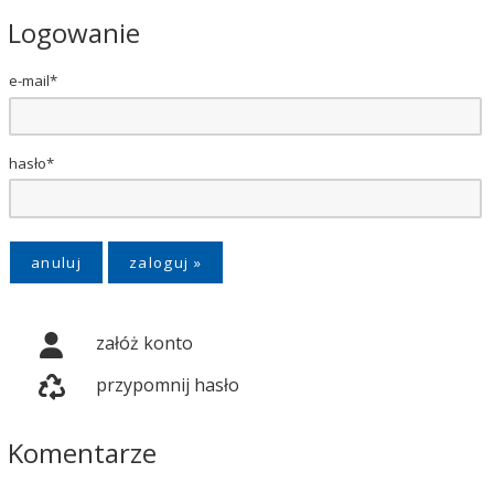
Logowanie
e-mail*
hasło*
anuluj
załóż konto
przypomnij hasło
Komentarze