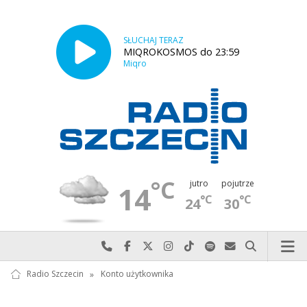
SŁUCHAJ TERAZ
MIQROKOSMOS do 23:59
Miqro
°C
jutro
pojutrze
14
°C
°C
24
30
Najlepiej po prostu do nas zadzwoń
Odwiedź nas na Facebook-u
Odwiedź nas na X
Odwiedź nas na Instagram-ie
Odwiedź nas na TikTok-u
Szukaj nas na Spotify
Wyślij do nas w
Szukaj
Radio Szczecin
»
Konto użytkownika