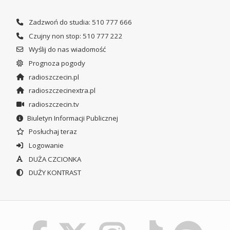
Zadzwoń do studia: 510 777 666
Czujny non stop: 510 777 222
Wyślij do nas wiadomość
Prognoza pogody
radioszczecin.pl
radioszczecinextra.pl
radioszczecin.tv
Biuletyn Informacji Publicznej
Posłuchaj teraz
Logowanie
DUŻA CZCIONKA
DUŻY KONTRAST