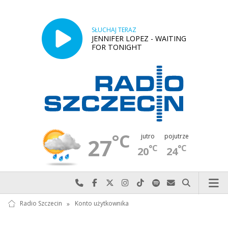
SŁUCHAJ TERAZ
JENNIFER LOPEZ - WAITING
FOR TONIGHT
°C
jutro
pojutrze
27
°C
°C
20
24
Najlepiej po prostu do nas zadzwoń
Odwiedź nas na Facebook-u
Odwiedź nas na X
Odwiedź nas na Instagram-ie
Odwiedź nas na TikTok-u
Szukaj nas na Spotify
Wyślij do nas w
Szukaj
Radio Szczecin
»
Konto użytkownika