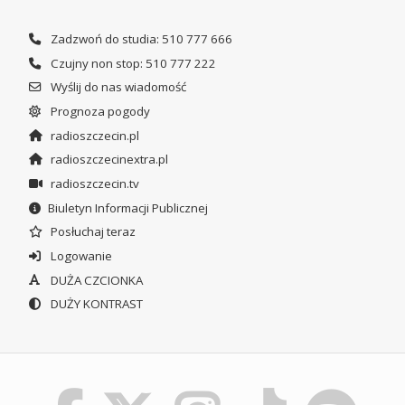
Zadzwoń do studia: 510 777 666
Czujny non stop: 510 777 222
Wyślij do nas wiadomość
Prognoza pogody
radioszczecin.pl
radioszczecinextra.pl
radioszczecin.tv
Biuletyn Informacji Publicznej
Posłuchaj teraz
Logowanie
DUŻA CZCIONKA
DUŻY KONTRAST