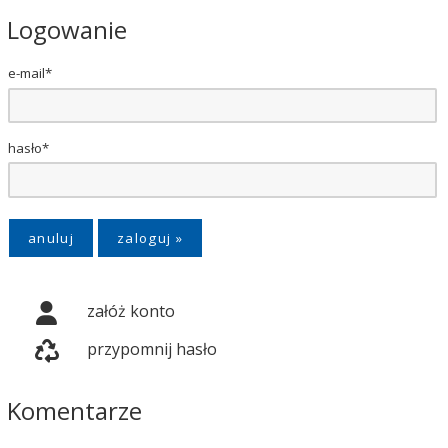
Logowanie
e-mail*
hasło*
anuluj
załóż konto
przypomnij hasło
Komentarze