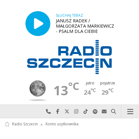
SŁUCHAJ TERAZ
JANUSZ RADEK /
MAŁGORZATA MARKIEWICZ
- PSALM DLA CIEBIE
°C
jutro
pojutrze
13
°C
°C
24
29
Najlepiej po prostu do nas zadzwoń
Odwiedź nas na Facebook-u
Odwiedź nas na X
Odwiedź nas na Instagram-ie
Odwiedź nas na TikTok-u
Szukaj nas na Spotify
Wyślij do nas w
Szukaj
Radio Szczecin
»
Konto użytkownika