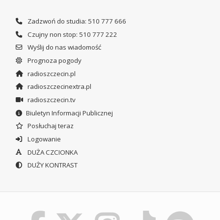
Zadzwoń do studia: 510 777 666
Czujny non stop: 510 777 222
Wyślij do nas wiadomość
Prognoza pogody
radioszczecin.pl
radioszczecinextra.pl
radioszczecin.tv
Biuletyn Informacji Publicznej
Posłuchaj teraz
Logowanie
DUŻA CZCIONKA
DUŻY KONTRAST