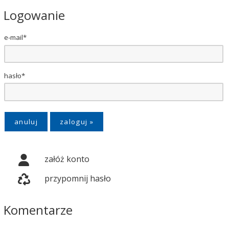
Logowanie
e-mail*
hasło*
anuluj
załóż konto
przypomnij hasło
Komentarze