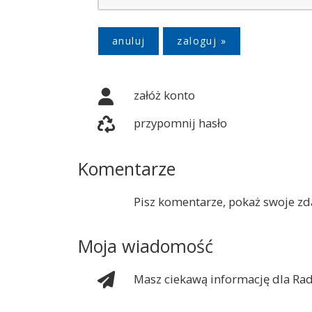
anuluj
załóż konto
przypomnij hasło
Komentarze
Pisz komentarze, pokaż swoje zda
Moja wiadomość
Masz ciekawą informację dla Rad