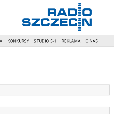
A
KONKURSY
STUDIO S-1
REKLAMA
O NAS