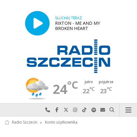
SŁUCHAJ TERAZ
RIXTON - ME AND MY
BROKEN HEART
°C
jutro
pojutrze
24
°C
°C
22
23
Najlepiej po prostu do nas zadzwoń
Odwiedź nas na Facebook-u
Odwiedź nas na X
Odwiedź nas na Instagram-ie
Odwiedź nas na TikTok-u
Szukaj nas na Spotify
Wyślij do nas w
Szukaj
Radio Szczecin
»
Konto użytkownika