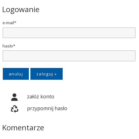
Logowanie
e-mail*
hasło*
anuluj
załóż konto
przypomnij hasło
Komentarze