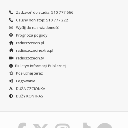
Zadzwoń do studia: 510 777 666
Czujny non stop: 510 777 222
Wyślij do nas wiadomość
Prognoza pogody
radioszczecin.pl
radioszczecinextra.pl
radioszczecin.tv
Biuletyn Informacji Publicznej
Posłuchaj teraz
Logowanie
DUŻA CZCIONKA
DUŻY KONTRAST