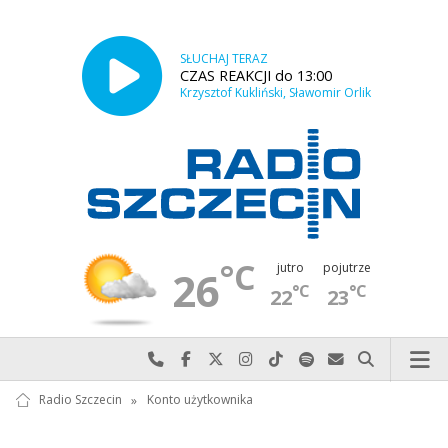
SŁUCHAJ TERAZ
CZAS REAKCJI do 13:00
Krzysztof Kukliński, Sławomir Orlik
°C
jutro
pojutrze
26
°C
°C
22
23
Najlepiej po prostu do nas zadzwoń
Odwiedź nas na Facebook-u
Odwiedź nas na X
Odwiedź nas na Instagram-ie
Odwiedź nas na TikTok-u
Szukaj nas na Spotify
Wyślij do nas w
Szukaj
Radio Szczecin
»
Konto użytkownika