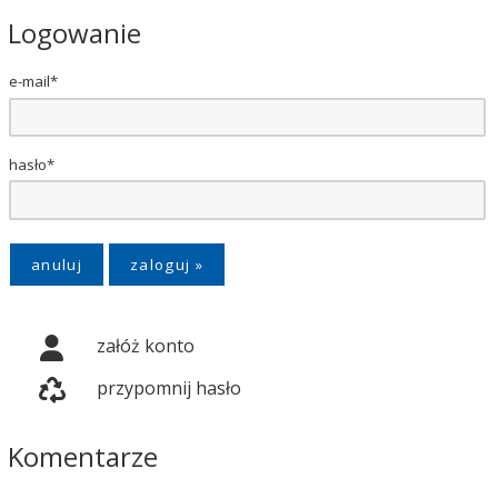
Logowanie
e-mail*
hasło*
anuluj
załóż konto
przypomnij hasło
Komentarze