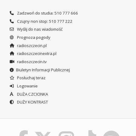
Zadzwoń do studia: 510 777 666
Czujny non stop: 510 777 222
Wyślij do nas wiadomość
Prognoza pogody
radioszczecin.pl
radioszczecinextra.pl
radioszczecin.tv
Biuletyn Informacji Publicznej
Posłuchaj teraz
Logowanie
DUŻA CZCIONKA
DUŻY KONTRAST