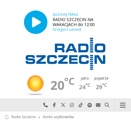
SŁUCHAJ TERAZ
RADIO SZCZECIN NA
WAKACJACH do 12:00
Grzegorz Lament
°C
jutro
pojutrze
20
°C
°C
24
29
Najlepiej po prostu do nas zadzwoń
Odwiedź nas na Facebook-u
Odwiedź nas na X
Odwiedź nas na Instagram-ie
Odwiedź nas na TikTok-u
Szukaj nas na Spotify
Wyślij do nas w
Szukaj
Radio Szczecin
»
Konto użytkownika