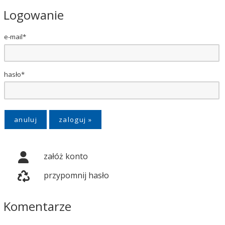
Logowanie
e-mail*
hasło*
anuluj
załóż konto
przypomnij hasło
Komentarze