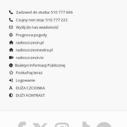
Zadzwoń do studia: 510 777 666
Czujny non stop: 510 777 222
Wyślij do nas wiadomość
Prognoza pogody
radioszczecin.pl
radioszczecinextra.pl
radioszczecin.tv
Biuletyn Informacji Publicznej
Posłuchaj teraz
Logowanie
DUŻA CZCIONKA
DUŻY KONTRAST