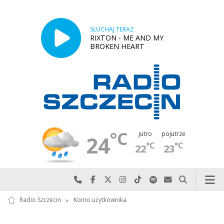
SŁUCHAJ TERAZ
RIXTON - ME AND MY
BROKEN HEART
°C
jutro
pojutrze
24
°C
°C
22
23
Najlepiej po prostu do nas zadzwoń
Odwiedź nas na Facebook-u
Odwiedź nas na X
Odwiedź nas na Instagram-ie
Odwiedź nas na TikTok-u
Szukaj nas na Spotify
Wyślij do nas w
Szukaj
Radio Szczecin
»
Konto użytkownika