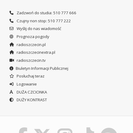
Zadzwoń do studia: 510 777 666
Czujny non stop: 510 777 222
Wyślij do nas wiadomość
Prognoza pogody
radioszczecin.pl
radioszczecinextra.pl
radioszczecin.tv
Biuletyn Informacji Publicznej
Posłuchaj teraz
Logowanie
DUŻA CZCIONKA
DUŻY KONTRAST