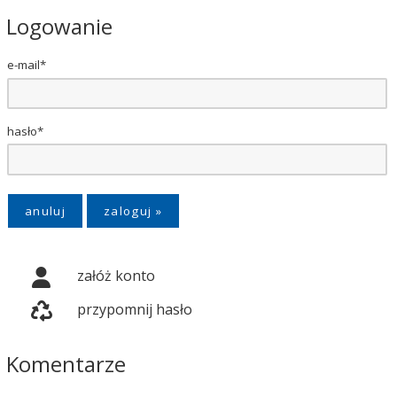
Logowanie
e-mail*
hasło*
anuluj
załóż konto
przypomnij hasło
Komentarze