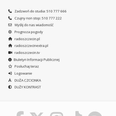
Zadzwoń do studia: 510 777 666
Czujny non stop: 510 777 222
Wyślij do nas wiadomość
Prognoza pogody
radioszczecin.pl
radioszczecinextra.pl
radioszczecin.tv
Biuletyn Informacji Publicznej
Posłuchaj teraz
Logowanie
DUŻA CZCIONKA
DUŻY KONTRAST