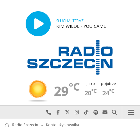
SŁUCHAJ TERAZ
KIM WILDE - YOU CAME
°C
jutro
pojutrze
29
°C
°C
20
24
Najlepiej po prostu do nas zadzwoń
Odwiedź nas na Facebook-u
Odwiedź nas na X
Odwiedź nas na Instagram-ie
Odwiedź nas na TikTok-u
Szukaj nas na Spotify
Wyślij do nas w
Szukaj
Radio Szczecin
»
Konto użytkownika