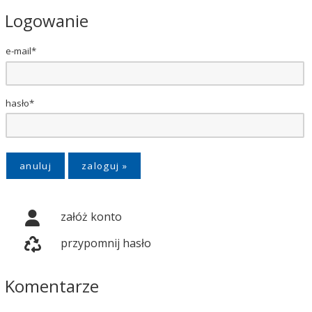
Logowanie
e-mail*
hasło*
anuluj
załóż konto
przypomnij hasło
Komentarze