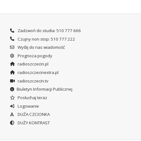
Zadzwoń do studia: 510 777 666
Czujny non stop: 510 777 222
Wyślij do nas wiadomość
Prognoza pogody
radioszczecin.pl
radioszczecinextra.pl
radioszczecin.tv
Biuletyn Informacji Publicznej
Posłuchaj teraz
Logowanie
DUŻA CZCIONKA
DUŻY KONTRAST