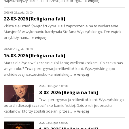
najważniejszy okres dla chrześcijan, którego…
» więcej
2026-03-22, godz. 08:00
22-03-2026 [Religia na fali]
Zbliża się Dzień Świętości Życia. Dziś zaproszenie na to wydarzenie.
Maryjność w wykonaniu kardynała Stefana Wyszyńskiego. Ten wątek
przybliży nam…
» więcej
2026-03-15, godz. 08:00
15-03-2026 [Religia na fali]
Marsz dla Życia w Szczecinie zbliża się wielkimi krokami. Co czeka nas
w tym roku? Trwa peregrynacja relikwii bł. kard. Wyszyńskiego po
archidiecezji szczecińsko-kamieńskiej…
» więcej
2026-03-08, godz. 08:00
8-03-2026 [Religia na fali]
Trwa peregrynacja relikwii bł. kard. Wyszyńskiego
po archidiecezji szczecińsko-kamieńskiej. Dziś o roli jedenastu
kapłanów, którzy zostali posłani przez…
» więcej
2026-03-01, godz. 08:00