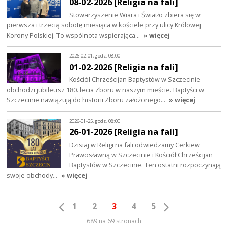
08-02-2026 [Religia na fali]
Stowarzyszenie Wiara i Światło zbiera się w
pierwsza i trzecią sobotę miesiąca w kościele przy ulicy Królowej
Korony Polskiej. To wspólnota wspierająca…
» więcej
2026-02-01, godz. 08:00
01-02-2026 [Religia na fali]
Kościół Chrześcijan Baptystów w Szczecinie
obchodzi jubileusz 180. lecia Zboru w naszym mieście. Baptyści w
Szczecinie nawiązują do historii Zboru założonego…
» więcej
2026-01-25, godz. 08:00
26-01-2026 [Religia na fali]
Dzisiaj w Religi na fali odwiedzamy Cerkiew
Prawosławną w Szczecinie i Kościół Chrześcijan
Baptystów w Szczecinie. Ten ostatni rozpoczynają
swoje obchody…
» więcej
1
2
3
4
5
689 na 69 stronach