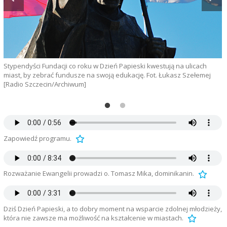
W
.
n
p
Stypendyści Fundacji co roku w Dzień Papieski kwestują na ulicach
miast, by zebrać fundusze na swoją edukację. Fot. Łukasz Szełemej
[Radio Szczecin/Archiwum]
Zapowiedź programu.
Rozważanie Ewangelii prowadzi o. Tomasz Mika, dominikanin.
Dziś Dzień Papieski, a to dobry moment na wsparcie zdolnej młodzieży,
która nie zawsze ma możliwość na kształcenie w miastach.