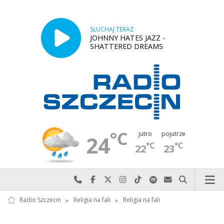
SŁUCHAJ TERAZ
JOHNNY HATES JAZZ -
SHATTERED DREAMS
°C
jutro
pojutrze
24
°C
°C
22
23
Najlepiej po prostu do nas zadzwoń
Odwiedź nas na Facebook-u
Odwiedź nas na X
Odwiedź nas na Instagram-ie
Odwiedź nas na TikTok-u
Szukaj nas na Spotify
Wyślij do nas w
Szukaj
Radio Szczecin
»
Religia na fali
»
Religia na fali