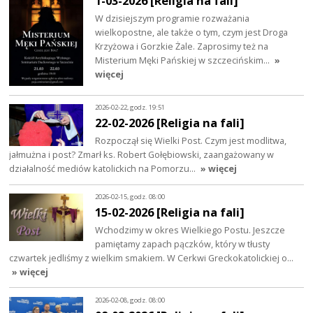
1-03-2026 [Religia na fali]
W dzisiejszym programie rozważania
wielkopostne, ale także o tym, czym jest Droga
Krzyżowa i Gorzkie Żale. Zaprosimy też na
Misterium Męki Pańskiej w szczecińskim…
»
więcej
2026-02-22, godz. 19:51
22-02-2026 [Religia na fali]
Rozpoczął się Wielki Post. Czym jest modlitwa,
jałmużna i post? Zmarł ks. Robert Gołębiowski, zaangażowany w
działalność mediów katolickich na Pomorzu…
» więcej
2026-02-15, godz. 08:00
15-02-2026 [Religia na fali]
Wchodzimy w okres Wielkiego Postu. Jeszcze
pamiętamy zapach pączków, który w tłusty
czwartek jedliśmy z wielkim smakiem. W Cerkwi Greckokatolickiej o…
» więcej
2026-02-08, godz. 08:00