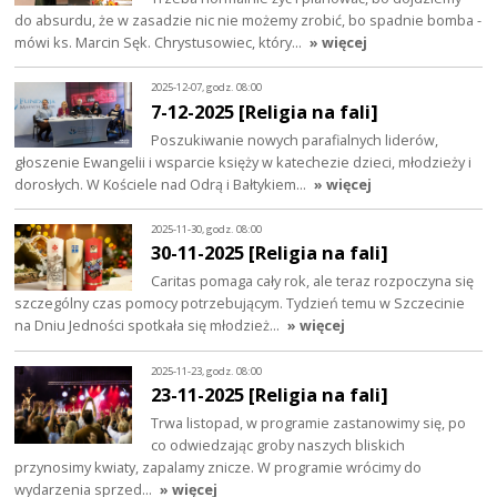
do absurdu, że w zasadzie nic nie możemy zrobić, bo spadnie bomba -
mówi ks. Marcin Sęk. Chrystusowiec, który…
» więcej
2025-12-07, godz. 08:00
7-12-2025 [Religia na fali]
Poszukiwanie nowych parafialnych liderów,
głoszenie Ewangelii i wsparcie księży w katechezie dzieci, młodzieży i
dorosłych. W Kościele nad Odrą i Bałtykiem…
» więcej
2025-11-30, godz. 08:00
30-11-2025 [Religia na fali]
Caritas pomaga cały rok, ale teraz rozpoczyna się
szczególny czas pomocy potrzebującym. Tydzień temu w Szczecinie
na Dniu Jedności spotkała się młodzież…
» więcej
2025-11-23, godz. 08:00
23-11-2025 [Religia na fali]
Trwa listopad, w programie zastanowimy się, po
co odwiedzając groby naszych bliskich
przynosimy kwiaty, zapalamy znicze. W programie wrócimy do
wydarzenia sprzed…
» więcej