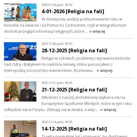
2026-01-04, godz. 08:00
4-01-2026 [Religia na fali]
W dzisiejszej audycji podsumowanie roku w
Kościele na świecie i na Pomorzu Zachodnim, czyli w telegraficznym
skrócie przegląd informacji religijnych, które…
» więcej
2025-12-28, godz. 08:00
28-12-2025 [Religia na fali]
Religia w szkołach, problemy i wyzwania Kościoła
nad Odrą i Bałtykiem to niektóre tematy, które poruszyłem z
metropolitą szczecińsko-kamieńskim. Rozmowa…
» więcej
2025-12-21, godz. 08:00
21-12-2025 [Religia na fali]
Młodzież z naszej archidiecezji wybiera się na
Europejskie Spotkanie Młodych, które w tym roku
odbędzie się w Paryżu. Zbliżają się w święta, a więc…
» więcej
2025-12-14, godz. 08:00
14-12-2025 [Religia na fali]
Trzeba normalnie żyć i planować, bo dojdziemy