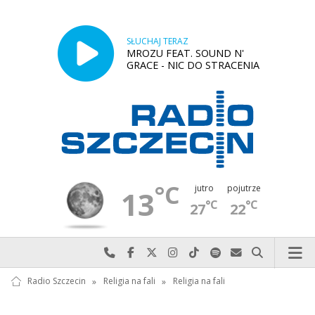
SŁUCHAJ TERAZ
MROZU FEAT. SOUND N'
GRACE - NIC DO STRACENIA
°C
jutro
pojutrze
13
°C
°C
27
22
Najlepiej po prostu do nas zadzwoń
Odwiedź nas na Facebook-u
Odwiedź nas na X
Odwiedź nas na Instagram-ie
Odwiedź nas na TikTok-u
Szukaj nas na Spotify
Wyślij do nas w
Szukaj
Radio Szczecin
»
Religia na fali
»
Religia na fali