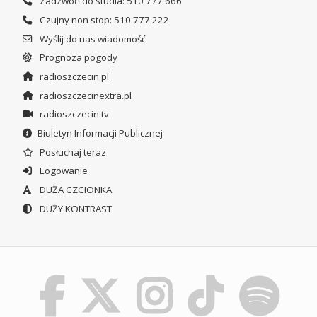
Zadzwoń do studia: 510 777 666
Czujny non stop: 510 777 222
Wyślij do nas wiadomość
Prognoza pogody
radioszczecin.pl
radioszczecinextra.pl
radioszczecin.tv
Biuletyn Informacji Publicznej
Posłuchaj teraz
Logowanie
DUŻA CZCIONKA
DUŻY KONTRAST