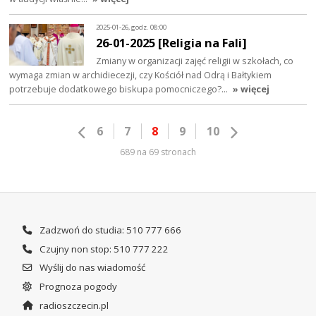
2025-01-26, godz. 08:00
26-01-2025 [Religia na Fali]
Zmiany w organizacji zajęć religii w szkołach, co
wymaga zmian w archidiecezji, czy Kościół nad Odrą i Bałtykiem
potrzebuje dodatkowego biskupa pomocniczego?…
» więcej
6
7
8
9
10
689 na 69 stronach
Zadzwoń do studia: 510 777 666
Czujny non stop: 510 777 222
Wyślij do nas wiadomość
Prognoza pogody
radioszczecin.pl