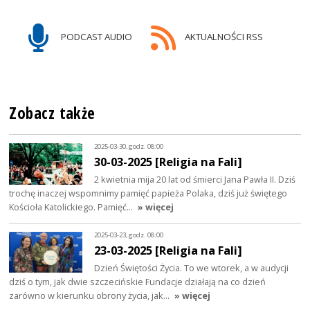
PODCAST AUDIO
AKTUALNOŚCI RSS
Zobacz także
2025-03-30, godz. 08:00
30-03-2025 [Religia na Fali]
2 kwietnia mija 20 lat od śmierci Jana Pawła II. Dziś
trochę inaczej wspomnimy pamięć papieża Polaka, dziś już świętego
Kościoła Katolickiego. Pamięć…
» więcej
2025-03-23, godz. 08:00
23-03-2025 [Religia na Fali]
Dzień Świętości Życia. To we wtorek, a w audycji
dziś o tym, jak dwie szczecińskie Fundacje działają na co dzień
zarówno w kierunku obrony życia, jak…
» więcej