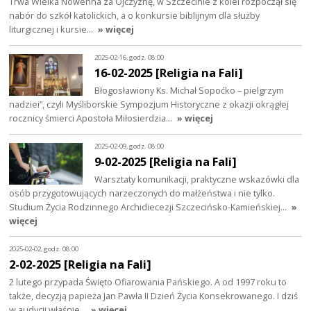
Trwa Wielka Nowenna za Ojczyznę, w Szczecinie z kolei rozpoczął się
nabór do szkół katolickich, a o konkursie biblijnym dla służby
liturgicznej i kursie…
» więcej
2025-02-16, godz. 08:00
16-02-2025 [Religia na Fali]
Błogosławiony Ks. Michał Sopoćko – pielgrzym
nadziei”, czyli Myśliborskie Sympozjum Historyczne z okazji okrągłej
rocznicy śmierci Apostoła Miłosierdzia…
» więcej
2025-02-09, godz. 08:00
9-02-2025 [Religia na Fali]
Warsztaty komunikacji, praktyczne wskazówki dla
osób przygotowujących narzeczonych do małżeństwa i nie tylko.
Studium Życia Rodzinnego Archidiecezji Szczecińsko-Kamieńskiej…
»
więcej
2025-02-02, godz. 08:00
2-02-2025 [Religia na Fali]
2 lutego przypada Święto Ofiarowania Pańskiego. A od 1997 roku to
także, decyzją papieża Jan Pawła II Dzień Życia Konsekrowanego. I dziś
w audycji właśnie…
» więcej