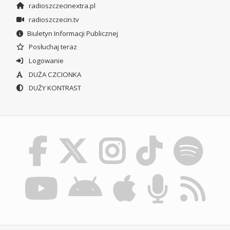
radioszczecinextra.pl
radioszczecin.tv
Biuletyn Informacji Publicznej
Posłuchaj teraz
Logowanie
DUŻA CZCIONKA
DUŻY KONTRAST