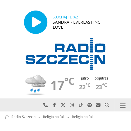
SŁUCHAJ TERAZ
SANDRA - EVERLASTING
LOVE
°C
jutro
pojutrze
17
°C
°C
22
23
Najlepiej po prostu do nas zadzwoń
Odwiedź nas na Facebook-u
Odwiedź nas na X
Odwiedź nas na Instagram-ie
Odwiedź nas na TikTok-u
Szukaj nas na Spotify
Wyślij do nas w
Szukaj
Radio Szczecin
»
Religia na fali
»
Religia na fali