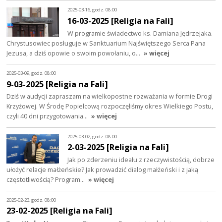
2025-03-16, godz. 08:00
16-03-2025 [Religia na Fali]
W programie świadectwo ks. Damiana Jędrzejaka.
Chrystusowiec posługuje w Sanktuarium Najświętszego Serca Pana
Jezusa, a dziś opowie o swoim powołaniu, o…
» więcej
2025-03-09, godz. 08:00
9-03-2025 [Religia na Fali]
Dziś w audycji zapraszam na wielkopostne rozważania w formie Drogi
Krzyżowej. W Środę Popielcową rozpoczęliśmy okres Wielkiego Postu,
czyli 40 dni przygotowania…
» więcej
2025-03-02, godz. 08:00
2-03-2025 [Religia na Fali]
Jak po zderzeniu ideału z rzeczywistością, dobrze
ułożyć relacje małżeńskie? Jak prowadzić dialog małżeński i z jaką
częstotliwością? Program…
» więcej
2025-02-23, godz. 08:00
23-02-2025 [Religia na Fali]